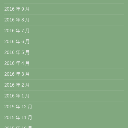
2016 年 9 月
2016 年 8 月
2016 年 7 月
2016 年 6 月
2016 年 5 月
2016 年 4 月
2016 年 3 月
2016 年 2 月
2016 年 1 月
2015 年 12 月
2015 年 11 月