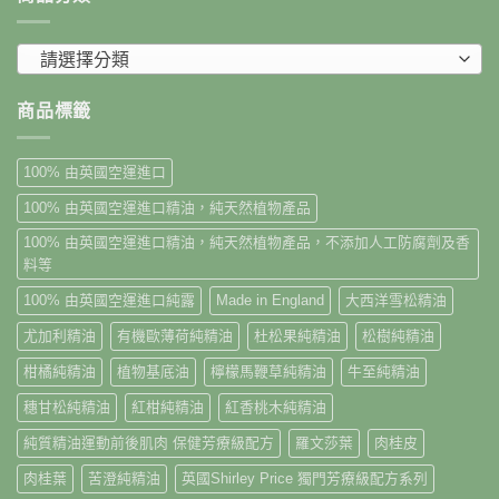
請選擇分類
商品標籤
100% 由英國空運進口
100% 由英國空運進口精油，純天然植物產品
100% 由英國空運進口精油，純天然植物產品，不添加人工防腐劑及香
料等
100% 由英國空運進口純露
Made in England
大西洋雪松精油
尤加利精油
有機歐薄荷純精油
杜松果純精油
松樹純精油
柑橘純精油
植物基底油
檸檬馬鞭草純精油
牛至純精油
穗甘松純精油
紅柑純精油
紅香桃木純精油
純質精油運動前後肌肉 保健芳療級配方
羅文莎葉
肉桂皮
肉桂葉
苦澄純精油
英國Shirley Price 獨門芳療級配方系列