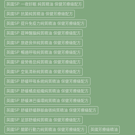
英國SP 一夜好眠 純質精油 保健芳療級配方
英國SP 抗菌純質精油 保健芳療級配方
英國SP 提升免疫力純質精油 保健芳療級配方
英國SP 提神醒腦純質精油 保健芳療級配方
英國SP 旅遊良伴純質精油 保健芳療級配方
英國SP 暢通呼吸純質精油 保健芳療級配方
英國SP 疲勞倦怠純質精油 保健芳療級配方
英國SP 空氣清新純質精油 保健芳療級配方
英國SP 舒緩呼吸系統純質精油 保健芳療級配方
英國SP 舒緩橘皮組織純質精油 保健芳療級配方
英國SP 舒緩淋巴循環純質精油 保健芳療級配方
英國SP 舒緩舒緩靜脈曲張純質精油 保健芳療級配方
英國SP 足部舒緩純質精油 保健芳療級配方
英國SP 關節行動力純質精油 保健芳療級配方
英國芳療級精油