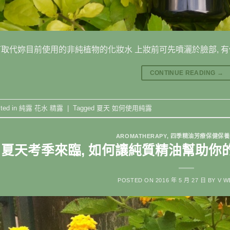
取代妳目前使用的非純植物的化妝水 上妝前可先噴灑於臉部, 有保濕
CONTINUE READING
→
ted in
純露 花水 精露
|
Tagged
夏天 如何使用純露
AROMATHERAPY
,
四季精油芳療保健保養
夏天考季來臨, 如何讓純質精油幫助你
POSTED ON
2016 年 5 月 27 日
BY
V W