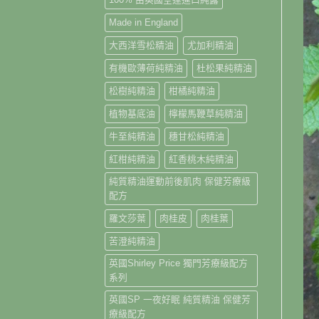
Made in England
大西洋雪松精油
尤加利精油
有機歐薄荷純精油
杜松果純精油
松樹純精油
柑橘純精油
植物基底油
檸檬馬鞭草純精油
牛至純精油
穗甘松純精油
紅柑純精油
紅香桃木純精油
純質精油運動前後肌肉 保健芳療級
配方
羅文莎葉
肉桂皮
肉桂葉
苦澄純精油
英國Shirley Price 獨門芳療級配方
系列
英國SP 一夜好眠 純質精油 保健芳
療級配方