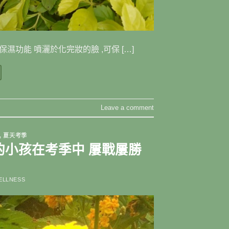
功能 噴灑於化完妝的臉 ,可保 […]
Leave a comment
,
夏天考季
的小孩在考季中 屢戰屢勝
ELLNESS