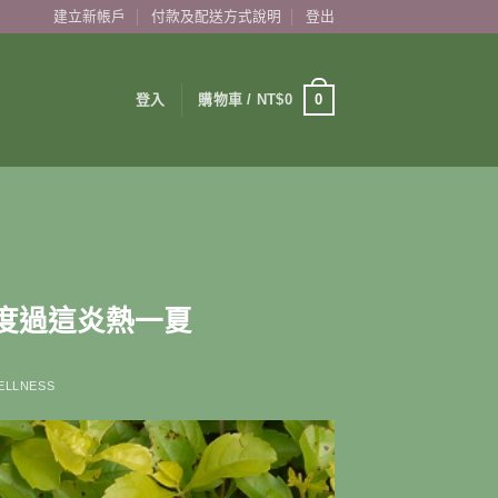
建立新帳戶
付款及配送方式說明
登出
0
登入
購物車 /
NT$
0
妳度過這炎熱一夏
ELLNESS