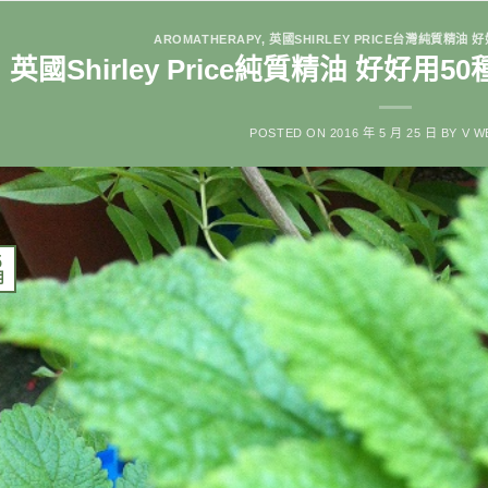
AROMATHERAPY
,
英國SHIRLEY PRICE台灣純質精油
英國Shirley Price純質精油 好好
POSTED ON
2016 年 5 月 25 日
BY
V W
5
月