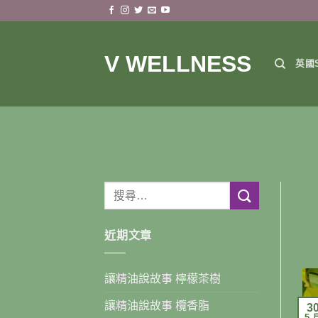
Skip
to
content
V WELLNESS
英國S
近期文章
讓精油說故事 檸檬茶樹
讓精油說故事 欖香脂
3
5 