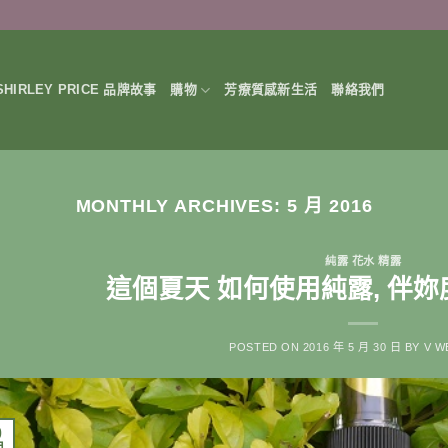
HIRLEY PRICE 品牌故事
購物
芳療質感新生活
聯絡我們
MONTHLY ARCHIVES:
5 月 2016
純露 花水 精露
這個夏天 如何使用純露, 伴
POSTED ON
2016 年 5 月 30 日
BY
V W
0
月