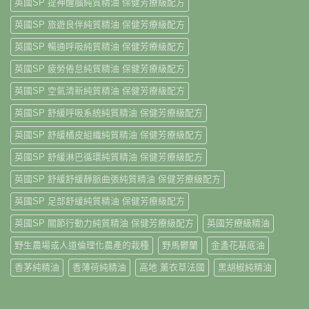
英國SP 提神醒腦純質精油 保健芳療級配方
英國SP 旅遊良伴純質精油 保健芳療級配方
英國SP 暢通呼吸純質精油 保健芳療級配方
英國SP 疲勞倦怠純質精油 保健芳療級配方
英國SP 空氣清新純質精油 保健芳療級配方
英國SP 舒緩呼吸系統純質精油 保健芳療級配方
英國SP 舒緩橘皮組織純質精油 保健芳療級配方
英國SP 舒緩淋巴循環純質精油 保健芳療級配方
英國SP 舒緩舒緩靜脈曲張純質精油 保健芳療級配方
英國SP 足部舒緩純質精油 保健芳療級配方
英國SP 關節行動力純質精油 保健芳療級配方
英國芳療級精油
野生農場或人道倫理化農產的栽種
野馬鬱蘭
金盞花基底油
香茅純精油
香薄荷純精油
高地 薰衣草法國
黑胡椒純精油