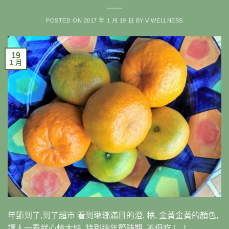
POSTED ON
2017 年 1 月 19 日
BY
V WELLNESS
19
1 月
年節到了,到了超市 看到琳瑯滿目的澄, 橘, 金黃金黃的顏色,
讓人一看就心情大好. 特別這年節時期, 不但吃 […]