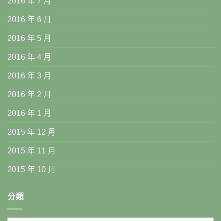
2016 年 7 月
2016 年 6 月
2016 年 5 月
2016 年 4 月
2016 年 3 月
2016 年 2 月
2016 年 1 月
2015 年 12 月
2015 年 11 月
2015 年 10 月
分類