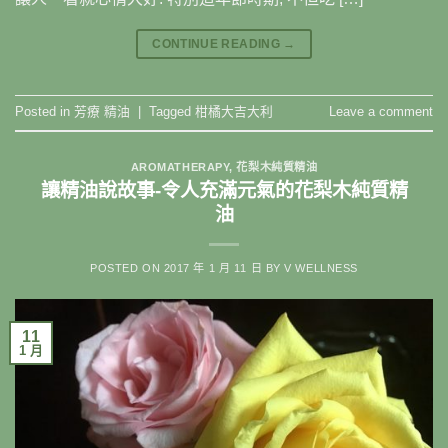
CONTINUE READING
→
Posted in
芳療 精油
|
Tagged
柑橘大吉大利
Leave a comment
AROMATHERAPY
,
花梨木純質精油
讓精油說故事-令人充滿元氣的花梨木純質精
油
POSTED ON
2017 年 1 月 11 日
BY
V WELLNESS
11
1 月