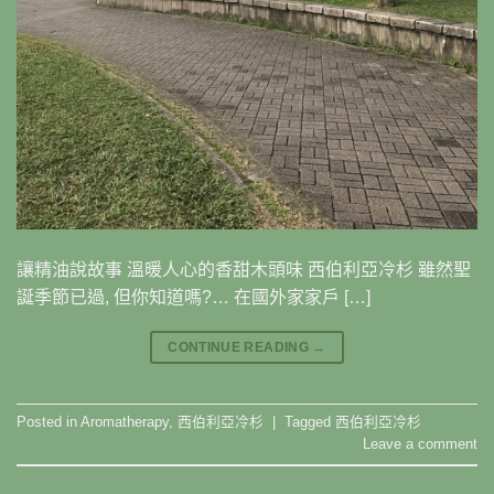
讓精油說故事 溫暖人心的香甜木頭味 西伯利亞冷杉 雖然聖
誕季節已過, 但你知道嗎?… 在國外家家戶 […]
CONTINUE READING
→
Posted in
Aromatherapy
,
西伯利亞冷杉
|
Tagged
西伯利亞冷杉
Leave a comment