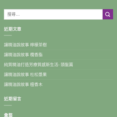
近期文章
讓精油說故事 檸檬茶樹
讓精油說故事 欖香脂
純質精油打造芳療質感新生活- 頭髮篇
讓精油說故事 杜松漿果
讓精油說故事 檀香木
近期留言
彙整