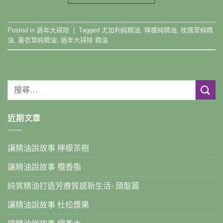
Posted in
過年大掃除
|
Tagged
尤加利純精油
,
檸檬純精油
,
玫瑰草純精
油
,
薰衣草純精油
,
過年大掃除 精油
近期文章
讓精油說故事 檸檬茶樹
讓精油說故事 欖香脂
純質精油打造芳療質感新生活- 頭髮篇
讓精油說故事 杜松漿果