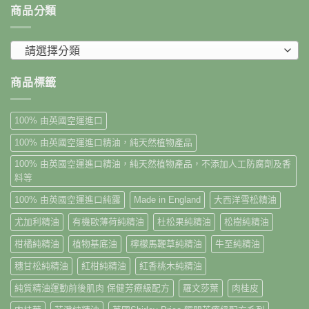
商品分類
請選擇分類
商品標籤
100% 由英國空運進口
100% 由英國空運進口精油，純天然植物產品
100% 由英國空運進口精油，純天然植物產品，不添加人工防腐劑及香
料等
100% 由英國空運進口純露
Made in England
大西洋雪松精油
尤加利精油
有機歐薄荷純精油
杜松果純精油
松樹純精油
柑橘純精油
植物基底油
檸檬馬鞭草純精油
牛至純精油
穗甘松純精油
紅柑純精油
紅香桃木純精油
純質精油運動前後肌肉 保健芳療級配方
羅文莎葉
肉桂皮