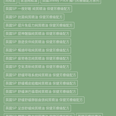
肉桂葉
苦澄純精油
英國Shirley Price 獨門芳療級配方系列
英國SP 一夜好眠 純質精油 保健芳療級配方
英國SP 抗菌純質精油 保健芳療級配方
英國SP 提升免疫力純質精油 保健芳療級配方
英國SP 提神醒腦純質精油 保健芳療級配方
英國SP 旅遊良伴純質精油 保健芳療級配方
英國SP 暢通呼吸純質精油 保健芳療級配方
英國SP 疲勞倦怠純質精油 保健芳療級配方
英國SP 空氣清新純質精油 保健芳療級配方
英國SP 舒緩呼吸系統純質精油 保健芳療級配方
英國SP 舒緩橘皮組織純質精油 保健芳療級配方
英國SP 舒緩淋巴循環純質精油 保健芳療級配方
英國SP 舒緩舒緩靜脈曲張純質精油 保健芳療級配方
英國SP 足部舒緩純質精油 保健芳療級配方