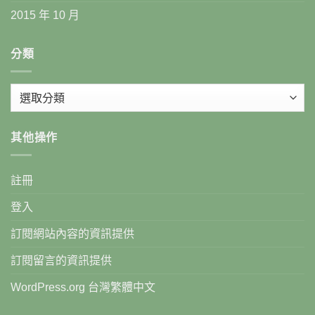
2015 年 10 月
分類
分
類
其他操作
註冊
登入
訂閱網站內容的資訊提供
訂閱留言的資訊提供
WordPress.org 台灣繁體中文