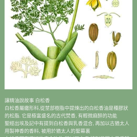
讓精油說故事 白松香
白松香屬繖形科,從莖部樹脂中提煉出的白松香油是種膠狀
的松脂. 它是極富盛名的古代焚香, 有輕微麻醉的功能
聖經出埃及記中有提到白松香與乳香混合, 再加以古猶太人
用製神香的香料, 被用於猶太人的聖幕裏