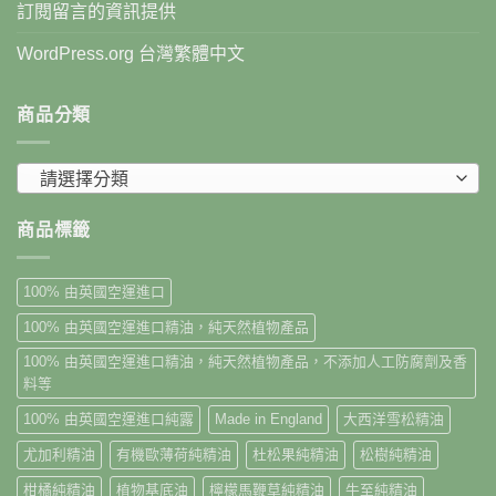
訂閱留言的資訊提供
WordPress.org 台灣繁體中文
商品分類
請選擇分類
商品標籤
100% 由英國空運進口
100% 由英國空運進口精油，純天然植物產品
100% 由英國空運進口精油，純天然植物產品，不添加人工防腐劑及香
料等
100% 由英國空運進口純露
Made in England
大西洋雪松精油
尤加利精油
有機歐薄荷純精油
杜松果純精油
松樹純精油
柑橘純精油
植物基底油
檸檬馬鞭草純精油
牛至純精油