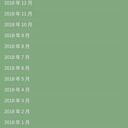
2018 年 12 月
2018 年 11 月
2018 年 10 月
2018 年 9 月
2018 年 8 月
2018 年 7 月
2018 年 6 月
2018 年 5 月
2018 年 4 月
2018 年 3 月
2018 年 2 月
2018 年 1 月