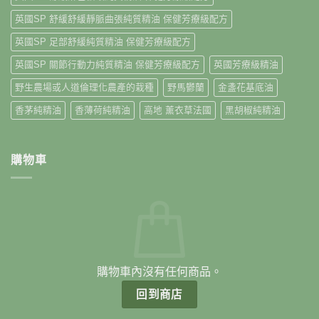
英國SP 舒緩舒緩靜脈曲張純質精油 保健芳療級配方
英國SP 足部舒緩純質精油 保健芳療級配方
英國SP 關節行動力純質精油 保健芳療級配方
英國芳療級精油
野生農場或人道倫理化農產的栽種
野馬鬱蘭
金盞花基底油
香茅純精油
香薄荷純精油
高地 薰衣草法國
黑胡椒純精油
購物車
購物車內沒有任何商品。
回到商店