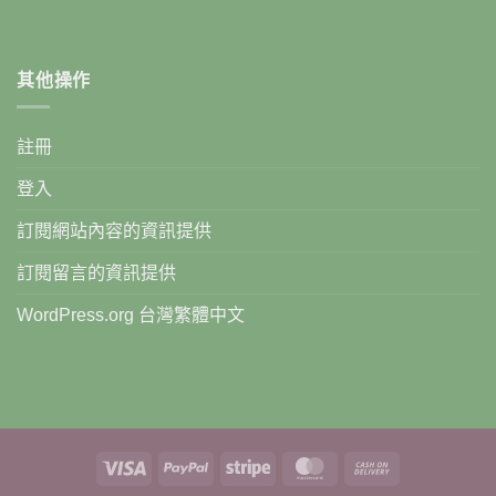
其他操作
註冊
登入
訂閱網站內容的資訊提供
訂閱留言的資訊提供
WordPress.org 台灣繁體中文
Visa
PayPal
Stripe
MasterCard
Cash
On