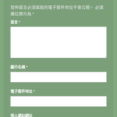
發佈留言必須填寫的電子郵件地址不會公開。
必填
欄位標示為
*
留言
*
顯示名稱
*
電子郵件地址
*
個人網站網址