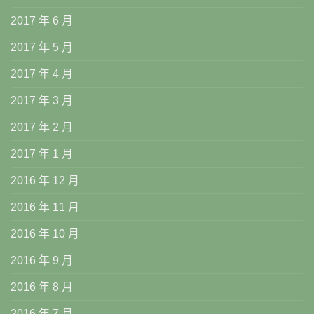
2017 年 6 月
2017 年 5 月
2017 年 4 月
2017 年 3 月
2017 年 2 月
2017 年 1 月
2016 年 12 月
2016 年 11 月
2016 年 10 月
2016 年 9 月
2016 年 8 月
2016 年 7 月