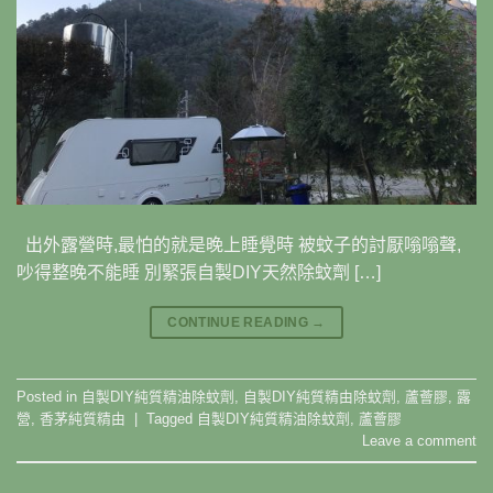
出外露營時,最怕的就是晚上睡覺時 被蚊子的討厭嗡嗡聲,
吵得整晚不能睡 別緊張自製DIY天然除蚊劑 […]
CONTINUE READING
→
Posted in
自製DIY純質精油除蚊劑
,
自製DIY純質精由除蚊劑
,
蘆薈膠
,
露
營
,
香茅純質精由
|
Tagged
自製DIY純質精油除蚊劑
,
蘆薈膠
Leave a comment