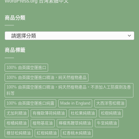
WordPress.org 台灣繁體中文
商品分類
請選擇分類
商品標籤
100% 由英國空運進口
100% 由英國空運進口精油，純天然植物產品
100% 由英國空運進口精油，純天然植物產品，不添加人工防腐劑及香
料等
100% 由英國空運進口純露
Made in England
大西洋雪松精油
尤加利精油
有機歐薄荷純精油
杜松果純精油
松樹純精油
柑橘純精油
植物基底油
檸檬馬鞭草純精油
牛至純精油
穗甘松純精油
紅柑純精油
紅香桃木純精油