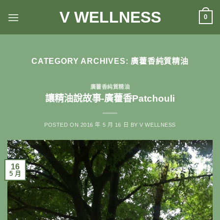
Skip
V WELLNESS
0
to
content
CATEGORY ARCHIVES:
廣藿香純質精油
廣藿香純質精油
讓精油說故事-廣藿香Patchouli
POSTED ON
2016 年 5 月 16 日
BY
V WELLNESS
16
5 月