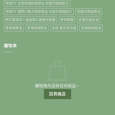
英國SP 足部舒緩純質精油 保健芳療級配方
英國SP 關節行動力純質精油 保健芳療級配方
英國芳療級精油
野生農場或人道倫理化農產的栽種
野馬鬱蘭
金盞花基底油
香茅純精油
香薄荷純精油
高地 薰衣草法國
黑胡椒純精油
購物車
購物車內沒有任何商品。
回到商店