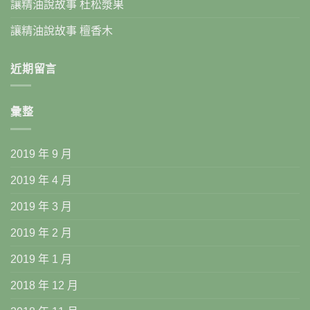
讓精油說故事 杜松漿果
讓精油說故事 檀香木
近期留言
彙整
2019 年 9 月
2019 年 4 月
2019 年 3 月
2019 年 2 月
2019 年 1 月
2018 年 12 月