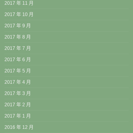
2017 年 11 月
2017 年 10 月
2017 年 9 月
2017 年 8 月
2017 年 7 月
2017 年 6 月
2017 年 5 月
2017 年 4 月
2017 年 3 月
2017 年 2 月
2017 年 1 月
2016 年 12 月