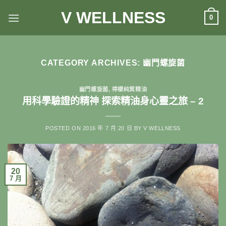
Skip
V WELLNESS
0
to
content
CATEGORY ARCHIVES:
幽門螺旋菌
幽門螺旋菌
,
檸檬純質精油
用科學驗證的精神 探索精油身心靈之旅 – 2
POSTED ON
2016 年 7 月 20 日
BY
V WELLNESS
20
7 月