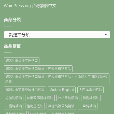
WordPress.org 台灣繁體中文
商品分類
請選擇分類
商品標籤
100% 由英國空運進口
100% 由英國空運進口精油，純天然植物產品
100% 由英國空運進口精油，純天然植物產品，不添加人工防腐劑及香
料等
100% 由英國空運進口純露
Made in England
大西洋雪松精油
尤加利精油
有機歐薄荷純精油
杜松果純精油
松樹純精油
柑橘純精油
植物基底油
檸檬馬鞭草純精油
牛至純精油