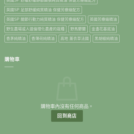
英國SP 舒緩舒緩靜脈曲張純質精油 保健芳療級配方
英國SP 足部舒緩純質精油 保健芳療級配方
英國SP 關節行動力純質精油 保健芳療級配方
英國芳療級精油
野生農場或人道倫理化農產的栽種
野馬鬱蘭
金盞花基底油
香茅純精油
香薄荷純精油
高地 薰衣草法國
黑胡椒純精油
購物車
購物車內沒有任何商品。
回到商店