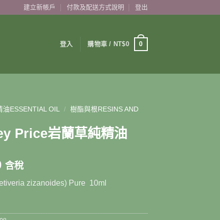
建立新帳戶
付款及配送方式說明
登出
0
登入
購物車 /
NT$
0
油ESSENTIAL OIL
/
樹酯與根RESINS AND
ley Price岩蘭草純精油
0
含稅
Vetiveria zizanoides) Pure 10ml