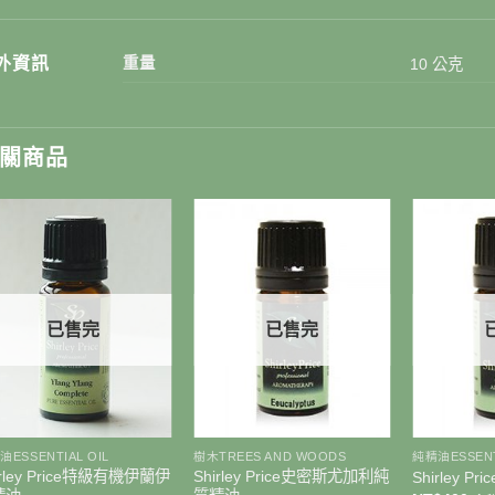
外資訊
重量
10 公克
關商品
已售完
已售完
+
+
+
油ESSENTIAL OIL
樹木TREES AND WOODS
純精油ESSENT
irley Price特級有機伊蘭伊
Shirley Price史密斯尤加利純
Shirley 