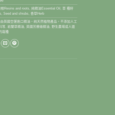
98
Resins and roots
,
純精油Essential Oil
,
草 種籽
 Seed and shrubs
,
香草Herb
0% 由英國空運進口精油，純天然植物產品，不添加人工
料等
,
岩蘭草精油
,
英國芳療級精油
,
野生農場或人道
的栽種