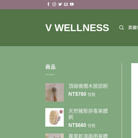
Skip
to
content
V WELLNESS
英國S
商品
頂級橄欖木臉部刷
NT$
780
含稅
天然豬鬃排毒美體
刷
NT$
680
含稅
專業乾濕兩用美體