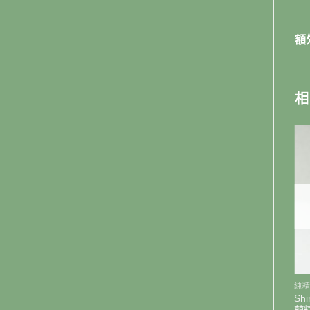
額
相
已售完
已售完
+
+
樹木TREES AND WOODS
純精油ESSENTIAL OIL
純精
Shirley Price超級醒目薰衣草
Sh
Shirley Price樟木精油