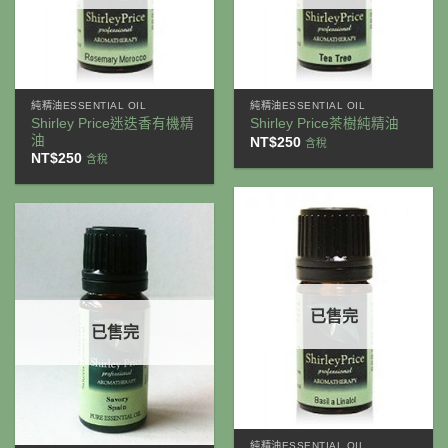
純精油ESSENTIAL OIL
純精油ESSENTIAL OIL
Shirley Price迷迭香有機精
Shirley Price茶樹純精油
油
NT$
250
含稅
NT$
250
含稅
已售完
已售完
純精油ESSENTIAL OIL