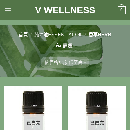
Skip
V WELLNESS
0
to
content
首頁
/
純精油ESSENTIAL OIL
/
香草HERB
篩選
已售完
已售完