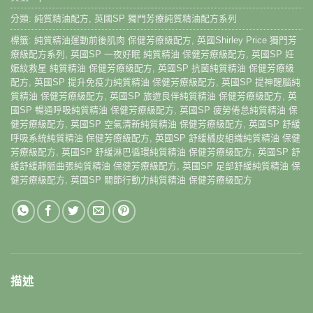
分類:
純質精油配方
,
英國SP 獨門芳療純質精油配方系列
標籤:
純質精油運動前後肌肉 保健芳療級配方
,
英國Shirley Price 獨門芳
療級配方系列
,
英國SP 一夜好眠 純質精油 保健芳療級配方
,
英國SP 妊
娠紋救星 純質精油 保健芳療級配方
,
英國SP 抗菌純質精油 保健芳療級
配方
,
英國SP 提升免疫力純質精油 保健芳療級配方
,
英國SP 提神醒腦純
質精油 保健芳療級配方
,
英國SP 旅遊良伴純質精油 保健芳療級配方
,
英
國SP 暢通呼吸純質精油 保健芳療級配方
,
英國SP 疲勞倦怠純質精油 保
健芳療級配方
,
英國SP 空氣清新純質精油 保健芳療級配方
,
英國SP 舒緩
呼吸系統純質精油 保健芳療級配方
,
英國SP 舒緩橘皮組織純質精油 保健
芳療級配方
,
英國SP 舒緩淋巴循環純質精油 保健芳療級配方
,
英國SP 舒
緩舒緩靜脈曲張純質精油 保健芳療級配方
,
英國SP 足部舒緩純質精油 保
健芳療級配方
,
英國SP 關節行動力純質精油 保健芳療級配方
描述