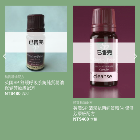
已售完
已售完
純質精油配方
英國SP 舒緩呼吸系統純質精油
保健芳療級配方
NT$
480
含稅
純質精油配方
英國SP 清潔抗菌純質精油 保健
芳療級配方
NT$
460
含稅