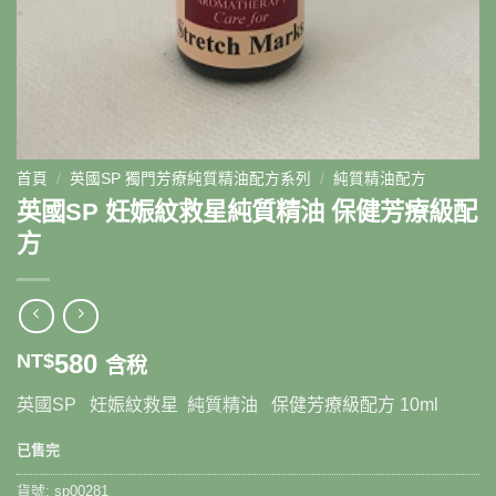
首頁
/
英國SP 獨門芳療純質精油配方系列
/
純質精油配方
英國SP 妊娠紋救星純質精油 保健芳療級配
方
580
NT$
含稅
英國SP 妊娠紋救星 純質精油 保健芳療級配方 10ml
已售完
貨號:
sp00281