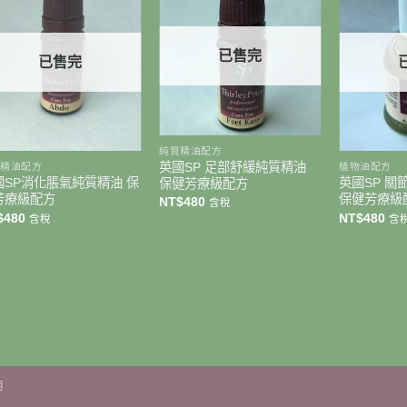
已售完
已售完
+
+
+
純質精油配方
英國SP 足部舒緩純質精油
質精油配方
植物油配方
國SP消化脹氣純質精油 保
英國SP 
保健芳療級配方
芳療級配方
保健芳療級
NT$
480
含稅
$
480
NT$
480
含稅
含
明