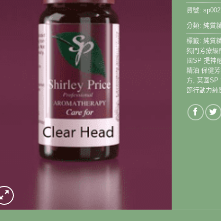
貨號:
sp002
分類:
純質
標籤:
純質
獨門芳療級
國SP 提
精油 保健
方
,
英國SP
節行動力純