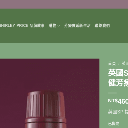
HIRLEY PRICE 品牌故事
購物
芳療質感新生活
聯絡我們
首頁
/
英
英國
健芳
46
NT$
英國SP 
已售完