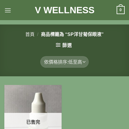
Skip
V WELLNESS
0
to
content
首頁
/
商品標籤為 “SP洋甘菊保眼液”
篩選
已售完