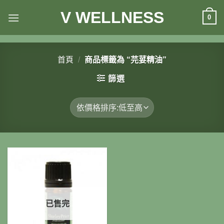
Skip
V WELLNESS
0
to
content
首頁
/
商品標籤為 “芫荽精油”
篩選
已售完