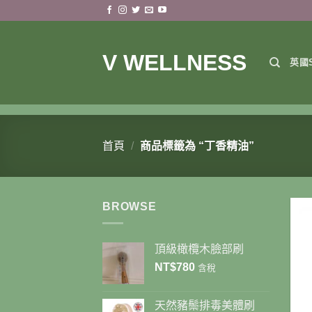
Skip
to
content
V WELLNESS
英國S
首頁
/
商品標籤為 “丁香精油”
BROWSE
頂級橄欖木臉部刷
NT$
780
含稅
天然豬鬃排毒美體刷