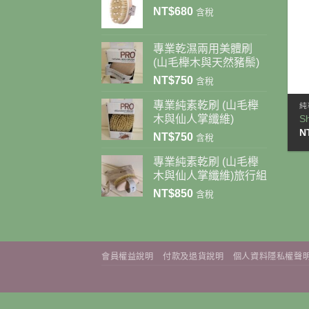
NT$
680
含稅
專業乾濕兩用美體刷
(山毛櫸木與天然豬鬃)
NT$
750
含稅
+
專業純素乾刷 (山毛櫸
純
S
木與仙人掌纖維)
N
NT$
750
含稅
專業純素乾刷 (山毛櫸
木與仙人掌纖維)旅行組
NT$
850
含稅
會員權益說明
付款及退貨說明
個人資料隱私權聲