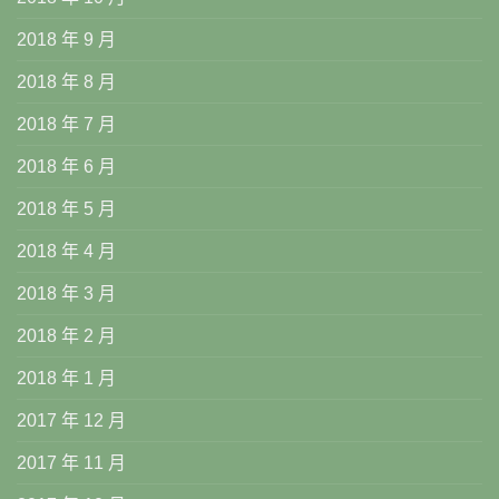
2018 年 9 月
2018 年 8 月
2018 年 7 月
2018 年 6 月
2018 年 5 月
2018 年 4 月
2018 年 3 月
2018 年 2 月
2018 年 1 月
2017 年 12 月
2017 年 11 月