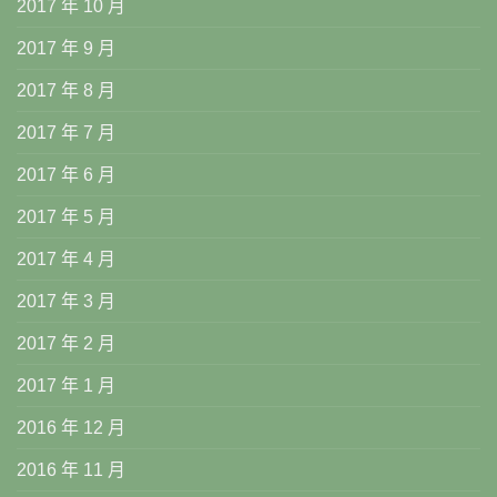
2017 年 10 月
2017 年 9 月
2017 年 8 月
2017 年 7 月
2017 年 6 月
2017 年 5 月
2017 年 4 月
2017 年 3 月
2017 年 2 月
2017 年 1 月
2016 年 12 月
2016 年 11 月