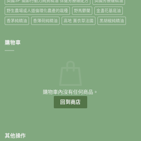
英國SP 關節行動力純質精油 保健芳療級配方
英國芳療級精油
野生農場或人道倫理化農產的栽種
野馬鬱蘭
金盞花基底油
香茅純精油
香薄荷純精油
高地 薰衣草法國
黑胡椒純精油
購物車
購物車內沒有任何商品。
回到商店
其他操作