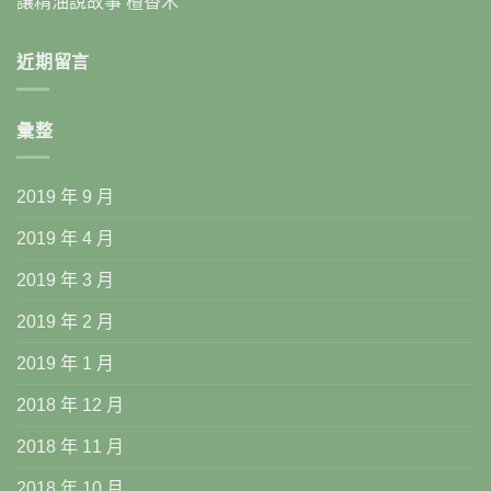
讓精油說故事 檀香木
近期留言
彙整
2019 年 9 月
2019 年 4 月
2019 年 3 月
2019 年 2 月
2019 年 1 月
2018 年 12 月
2018 年 11 月
2018 年 10 月